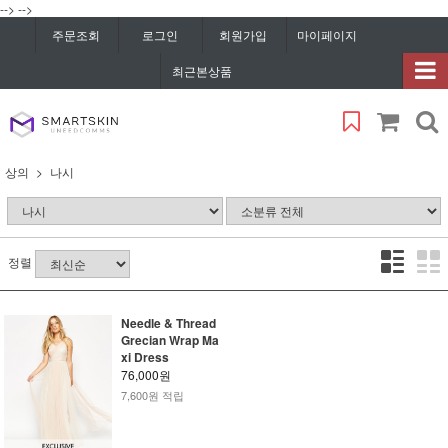
-->
-->
주문조회
로그인
회원가입
마이페이지
최근본상품
상의
나시
정렬
Needle & Thread
Grecian Wrap Ma
xi Dress
76,000원
7,600원 적립