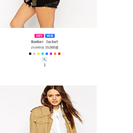
Bomber Jacket
25,000원
19,000원
■
■
■
■
■
■
■
■
1