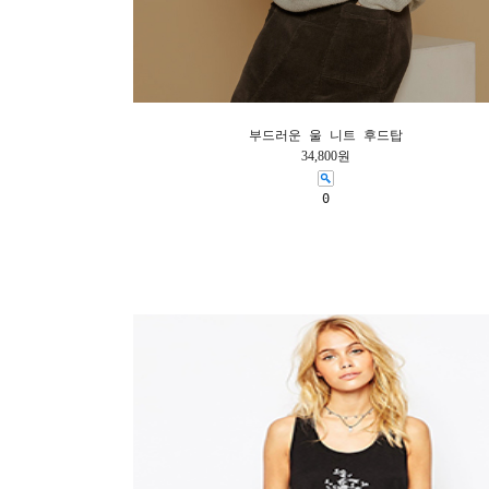
부드러운 울 니트 후드탑
34,800원
0