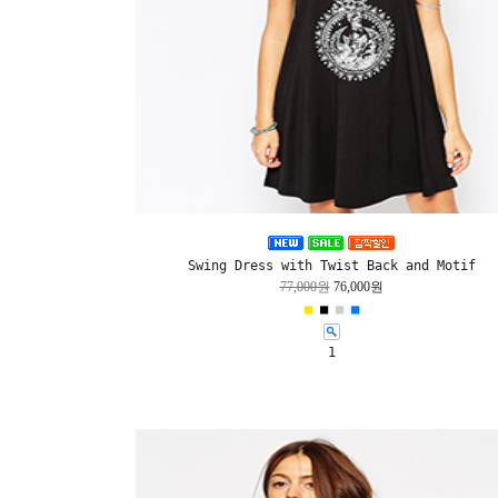
Swing Dress with Twist Back and Motif
77,000원
76,000원
■
■
■
■
1