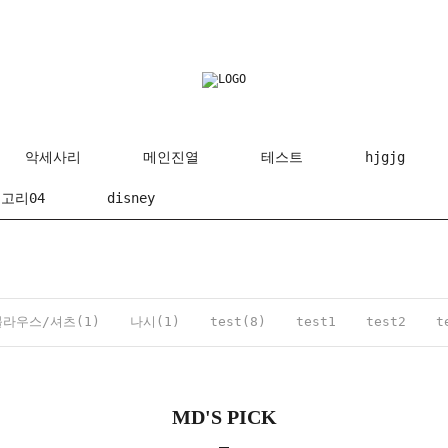
악세사리
메인진열
테스트
hjgjg
고리04
disney
블라우스/셔츠(1)
나시(1)
test(8)
test1
test2
t
MD'S PICK