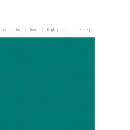
ame
Hot
Best
High price
Low price