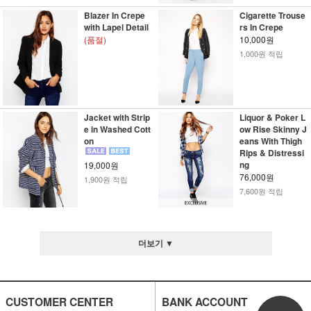
Blazer In Crepe
Cigarette Trouse
with Lapel Detail
rs In Crepe
(품절)
10,000원
1,000원 적립
Jacket with Strip
Liquor & Poker L
e in Washed Cott
ow Rise Skinny J
on
eans With Thigh
Rips & Distressi
ng
19,000원
76,000원
1,900원 적립
7,600원 적립
더보기 ▼
CUSTOMER CENTER
BANK ACCOUNT