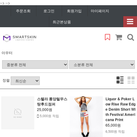
-->
-->
주문조회
로그인
회원가입
마이페이지
최근본상품
아우터
정렬
스텔라 롱양털무스
Liquor & Poker L
탕후드점퍼
ow Rise Raw Edg
e Denim Short Wi
25,000원
th Festival Ameri
5,000원 적립
cana Print
65,000원
6,500원 적립